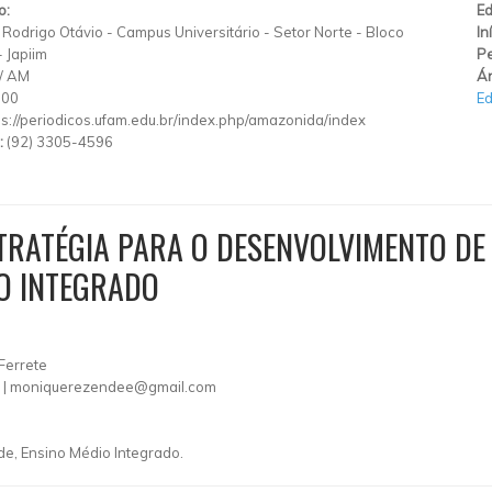
o:
Ed
Rodrigo Otávio
-
Campus Universitário - Setor Norte - Bloco
In
-
Japiim
Pe
/
AM
Ár
000
E
ps://periodicos.ufam.edu.br/index.php/amazonida/index
:
(92) 3305-4596
RATÉGIA PARA O DESENVOLVIMENTO DE 
NO INTEGRADO
Ferrete
 |
moniquerezendee@gmail.com
ade, Ensino Médio Integrado.