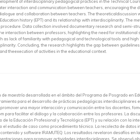
lopment of interdisciplinary pedagogical practices in the Technical Course
ter interaction and communication between teachers, encouraging the deve
alogue and collaboration between teachers. The theoreticaldiscussion was
Education history (EPT) and its relationship with interdisciplinarity. The
al procedure. Data collection involved documentary research and semi-str
 interaction between professors, highlighting the need for institutional
ch as lack of familiarity with pedagogical and technological tools and hig
iplinarity. Concluding, the research highlights the gap between guidelin
nd theexecution of activities in the educational context.
ión de maestría desarrollada en el ámbito del Programa de Posgrado en E
amienta para el desarrollo de prácticas pedagógicas interdisciplinares 
cópromover una mayor interacción y comunicación entre los docentes, fome
 para facilitar el diálogo y la colaboración entre los profesores. La dis
co de la Educación Profesional y Tecnológica (EPT) y su relación con la in
ndo el estudio de caso como procedimiento técnico. La recolecta de datos 
 contenido y software IRAMUTEQ. Los resultados revelaron desafíos en la
mentaciones para promover actividades interdisciplinares. Se observó obst