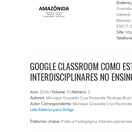
Endereç
Avenida 
Uatumã
Manaus
69077-
Site:
htt
Telefone
GOOGLE CLASSROOM COMO EST
INTERDISCIPLINARES NO ENSI
Ano:
2024 |
Volume:
9 |
Número:
3
Autores:
Monique Graziella Cruz Rezende, Rodrigo Bozi 
Autor Correspondente:
Monique Graziella Cruz Rezende
Link Externo para Artigo
Palavras-chave:
Prática Pedagógica, Interdisciplinarid