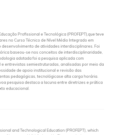
ducação Profissional e Tecnológica (PROFEPT),que teve
ares no Curso Técnico de Nível Médio Integrado em
desenvolvimento de atividades interdisciplinares. Foi
órica baseou-se nos conceitos de interdisciplinaridade,
todologia adotada foi a pesquisa aplicada com
 e entrevistas semiestruturadas, analisadas por meio da
sidade de apoio institucional e revisão das
entas pedagógicas, tecnológicase alta carga horária.
voa pesquisa destaca a lacuna entre diretrizes e prática
xto educacional.
essional and Technological Education (PROFEPT), which