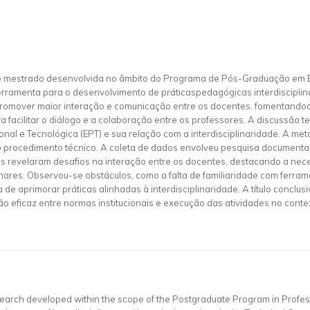
de mestrado desenvolvida no âmbito do Programa de Pós-Graduação em E
rramenta para o desenvolvimento de práticaspedagógicas interdisciplin
 promover maior interação e comunicação entre os docentes, fomentandoo 
facilitar o diálogo e a colaboração entre os professores. A discussão te
onal e Tecnológica (EPT) e sua relação com a interdisciplinaridade. A me
o procedimento técnico. A coleta de dados envolveu pesquisa documental
 revelaram desafios na interação entre os docentes, destacando a neces
nares. Observou-se obstáculos, como a falta de familiaridade com ferram
 aprimorar práticas alinhadas à interdisciplinaridade. A título conclusi
 eficaz entre normas institucionais e execução das atividades no conte
research developed within the scope of the Postgraduate Program in Prof