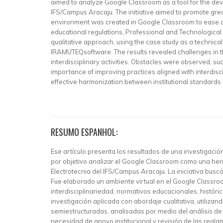
aimed to analyze Google Classroom as a tool for the deve
IFS/Campus Aracaju. The initiative aimed to promote grea
environment was created in Google Classroom to ease di
educational regulations, Professional and Technological 
qualitative approach, using the case study as a technic
IRAMUTEQsoftware. The results revealed challenges in the
interdisciplinary activities. Obstacles were observed, su
importance of improving practices aligned with interdisc
effective harmonization between institutional standards a
RESUMO ESPANHOL:
Ese artículo presenta los resultados de una investigac
por objetivo analizar el Google Classroom como una herr
Electrotecnia del IFS/Campus Aracaju. La iniciativa bus
Fue elaborado un ambiente virtual en el Google Classroom
interdisciplinariedad, normativos educacionales, históri
investigación aplicada con abordaje cualitativa, utiliza
semiestructuradas, analisadas por medio del análisis de
necesidad de apoyo institucional y revisión de las regla