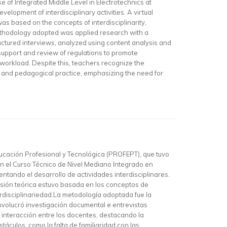
 of Integrated Middle Level in Electrotechnics at
lopment of interdisciplinary activities. A virtual
 based on the concepts of interdisciplinarity,
 methodology adopted was applied research with a
uctured interviews, analyzed using content analysis and
 support and review of regulations to promote
h workload. Despite this, teachers recognize the
es and pedagogical practice, emphasizing the need for
ducación Profesional y Tecnológica (PROFEPT), que tuvo
en el Curso Técnico de Nivel Mediano Integrado en
ntando el desarrollo de actividades interdisciplinares.
cusión teórica estuvo basada en los conceptos de
terdisciplinariedad.La metodología adoptada fue la
involucró investigación documental e entrevistas
 interacción entre los docentes, destacando la
áculos, como la falta de familiaridad con las