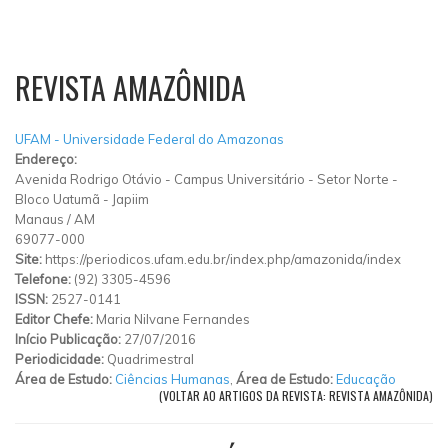
REVISTA AMAZÔNIDA
UFAM - Universidade Federal do Amazonas
Endereço:
Avenida Rodrigo Otávio
-
Campus Universitário - Setor Norte -
Bloco Uatumã
-
Japiim
Manaus
/
AM
69077-000
Site:
https://periodicos.ufam.edu.br/index.php/amazonida/index
Telefone:
(92) 3305-4596
ISSN:
2527-0141
Editor Chefe:
Maria Nilvane Fernandes
Início Publicação:
27/07/2016
Periodicidade:
Quadrimestral
Área de Estudo:
Ciências Humanas
,
Área de Estudo:
Educação
(VOLTAR AO ARTIGOS DA REVISTA: REVISTA AMAZÔNIDA)