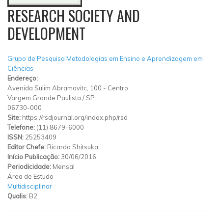
RESEARCH SOCIETY AND
DEVELOPMENT
Grupo de Pesquisa Metodologias em Ensino e Aprendizagem em
Ciências
Endereço:
Avenida Sulim Abramovitc, 100
-
Centro
Vargem Grande Paulista
/
SP
06730-000
Site:
https://rsdjournal.org/index.php/rsd
Telefone:
(11) 8679-6000
ISSN:
25253409
Editor Chefe:
Ricardo Shitsuka
Início Publicação:
30/06/2016
Periodicidade:
Mensal
Área de Estudo
Multidisciplinar
Qualis:
B2