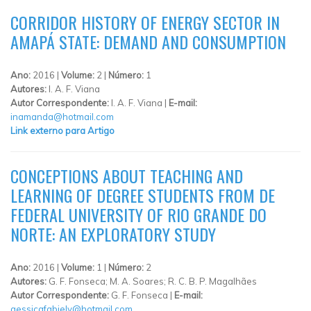
CORRIDOR HISTORY OF ENERGY SECTOR IN
AMAPÁ STATE: DEMAND AND CONSUMPTION
Ano:
2016 |
Volume:
2 |
Número:
1
Autores:
I. A. F. Viana
Autor Correspondente:
I. A. F. Viana |
E-mail:
inamanda@hotmail.com
Link externo para Artigo
CONCEPTIONS ABOUT TEACHING AND
LEARNING OF DEGREE STUDENTS FROM DE
FEDERAL UNIVERSITY OF RIO GRANDE DO
NORTE: AN EXPLORATORY STUDY
Ano:
2016 |
Volume:
1 |
Número:
2
Autores:
G. F. Fonseca; M. A. Soares; R. C. B. P. Magalhães
Autor Correspondente:
G. F. Fonseca |
E-mail:
gessicafabiely@hotmail.com