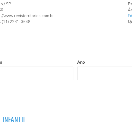
lo
/
SP
Pe
50
Ár
p://www.revisterritorios.com.br
E
:
(11) 2231-3648
Qu
s
Ano
 INFANTIL