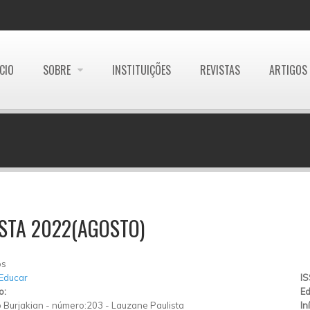
ÍCIO
SOBRE
INSTITUIÇÕES
REVISTAS
ARTIGOS
STA 2022(AGOSTO)
os
 Educar
I
o:
Ed
 Burjakian
-
número:203
-
Lauzane Paulista
In