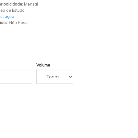
riodicidade:
Mensal
ea de Estudo
ducação
alis:
Não Possui
Volume