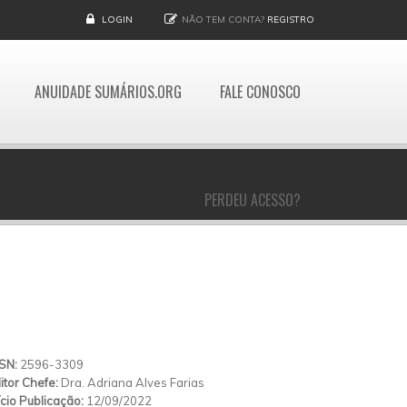
LOGIN
NÃO TEM CONTA?
REGISTRO
ANUIDADE SUMÁRIOS.ORG
FALE CONOSCO
PERDEU ACESSO?
SSN:
2596-3309
itor Chefe:
Dra. Adriana Alves Farias
ício Publicação:
12/09/2022