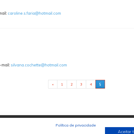
mail:
caroline.s.faria@hotmail.com
-mail:
silvana.cochette@hotmail.com
5
«
1
2
3
4
Política de privacidade
Aceitar 