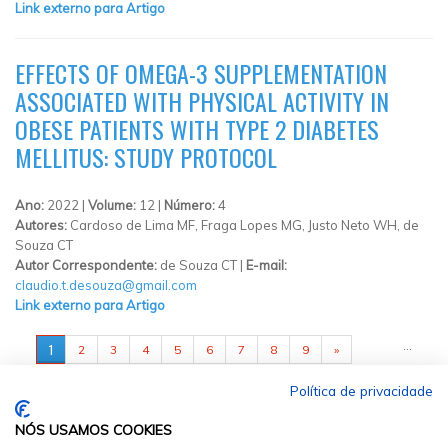
Link externo para Artigo
EFFECTS OF OMEGA-3 SUPPLEMENTATION
ASSOCIATED WITH PHYSICAL ACTIVITY IN
OBESE PATIENTS WITH TYPE 2 DIABETES
MELLITUS: STUDY PROTOCOL
Ano:
2022 |
Volume:
12 |
Número:
4
Autores:
Cardoso de Lima MF, Fraga Lopes MG, Justo Neto WH, de
Souza CT
Autor Correspondente:
de Souza CT |
E-mail:
claudio.t.desouza@gmail.com
Link externo para Artigo
PÁGINAS
…
1
2
3
4
5
6
7
8
9
»
Política de privacidade
NÓS USAMOS COOKIES