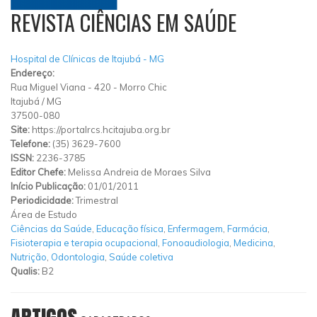
REVISTA CIÊNCIAS EM SAÚDE
Hospital de Clínicas de Itajubá - MG
Endereço:
Rua Miguel Viana
-
420
-
Morro Chic
Itajubá
/
MG
37500-080
Site:
https://portalrcs.hcitajuba.org.br
Telefone:
(35) 3629-7600
ISSN:
2236-3785
Editor Chefe:
Melissa Andreia de Moraes Silva
Início Publicação:
01/01/2011
Periodicidade:
Trimestral
Área de Estudo
Ciências da Saúde
,
Educação física
,
Enfermagem
,
Farmácia
,
Fisioterapia e terapia ocupacional
,
Fonoaudiologia
,
Medicina
,
Nutrição
,
Odontologia
,
Saúde coletiva
Qualis:
B2