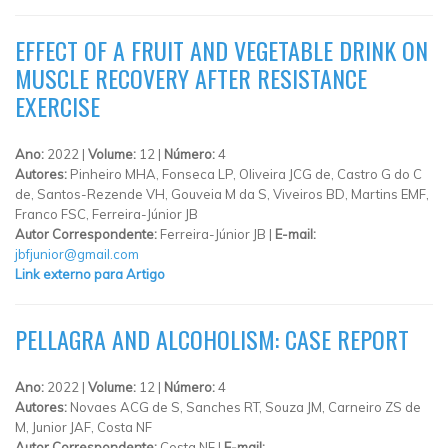
EFFECT OF A FRUIT AND VEGETABLE DRINK ON
MUSCLE RECOVERY AFTER RESISTANCE
EXERCISE
Ano:
2022 |
Volume:
12 |
Número:
4
Autores:
Pinheiro MHA, Fonseca LP, Oliveira JCG de, Castro G do C
de, Santos-Rezende VH, Gouveia M da S, Viveiros BD, Martins EMF,
Franco FSC, Ferreira-Júnior JB
Autor Correspondente:
Ferreira-Júnior JB |
E-mail:
jbfjunior@gmail.com
Link externo para Artigo
PELLAGRA AND ALCOHOLISM: CASE REPORT
Ano:
2022 |
Volume:
12 |
Número:
4
Autores:
Novaes ACG de S, Sanches RT, Souza JM, Carneiro ZS de
M, Junior JAF, Costa NF
Autor Correspondente:
Costa NF |
E-mail: