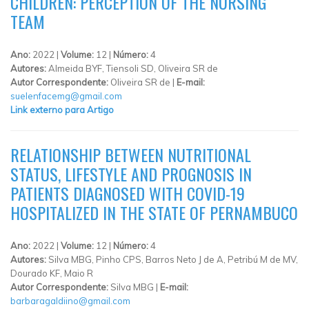
CHILDREN: PERCEPTION OF THE NURSING
TEAM
Ano:
2022 |
Volume:
12 |
Número:
4
Autores:
Almeida BYF, Tiensoli SD, Oliveira SR de
Autor Correspondente:
Oliveira SR de |
E-mail:
suelenfacemg@gmail.com
Link externo para Artigo
RELATIONSHIP BETWEEN NUTRITIONAL
STATUS, LIFESTYLE AND PROGNOSIS IN
PATIENTS DIAGNOSED WITH COVID-19
HOSPITALIZED IN THE STATE OF PERNAMBUCO
Ano:
2022 |
Volume:
12 |
Número:
4
Autores:
Silva MBG, Pinho CPS, Barros Neto J de A, Petribú M de MV,
Dourado KF, Maio R
Autor Correspondente:
Silva MBG |
E-mail:
barbaragaldiino@gmail.com