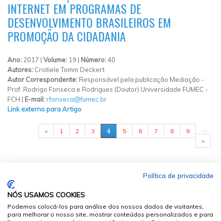
INTERNET EM PROGRAMAS DE
DESENVOLVIMENTO BRASILEIROS EM
PROMOÇÃO DA CIDADANIA
Ano:
2017 |
Volume:
19 |
Número:
40
Autores:
Cristiele Tomm Deckert
Autor Correspondente:
Responsável pela publicação Mediação -
Prof. Rodrigo Fonseca e Rodrigues (Doutor) Universidade FUMEC -
FCH |
E-mail:
rfonseca@fumec.br
Link externo para Artigo
PÁGINAS
…
4
«
1
2
3
5
6
7
8
9
»
Política de privacidade
NÓS USAMOS COOKIES
Podemos colocá-los para análise dos nossos dados de visitantes,
para melhorar o nosso site, mostrar conteúdos personalizados e para