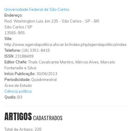
Universidade Federal de São Carlos
Endereço:
Rod. Washington Luis, km 235 - São Carlos - SP - BR
São Carlos
/
SP
13565-905
Site:
http://www.agendapolitica.ufscar.br/index.php/agendapolitica/index
Telefone:
(16) 3351-8415
ISSN:
23188499
Editor Chefe:
Thaís Cavalcante Martins, Mércia Alves, Marcelo
Fontenelle e Silva
Início Publicação:
30/06/2013
Periodicidade:
Quadrimestral
Área de Estudo
Ciência política
Qualis:
B3
ARTIGOS
CADASTRADOS
Total de Artigos: 220