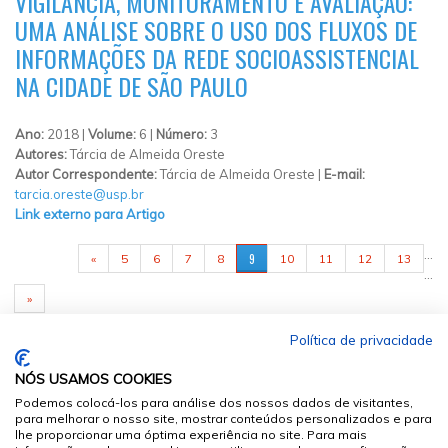
VIGILÂNCIA, MONITORAMENTO E AVALIAÇÃO:
UMA ANÁLISE SOBRE O USO DOS FLUXOS DE
INFORMAÇÕES DA REDE SOCIOASSISTENCIAL
NA CIDADE DE SÃO PAULO
Ano:
2018 |
Volume:
6 |
Número:
3
Autores:
Tárcia de Almeida Oreste
Autor Correspondente:
Tárcia de Almeida Oreste |
E-mail:
tarcia.oreste@usp.br
Link externo para Artigo
PÁGINAS
…
9
«
5
6
7
8
10
11
12
13
…
»
Política de privacidade
NÓS USAMOS COOKIES
Podemos colocá-los para análise dos nossos dados de visitantes,
para melhorar o nosso site, mostrar conteúdos personalizados e para
lhe proporcionar uma óptima experiência no site. Para mais