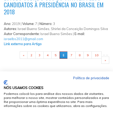
CANDIDATOS À PRESIDÊNCIA NO BRASIL EM
2018
Ano:
2019 |
Volume:
7 |
Número:
3
Autores:
Israel Bueno Simões, Shirlei da Conceição Domingos Silva
Autor Correspondente:
Israel Bueno Simões |
E-mail:
israelbs2011@gmail.com
Link externo para Artigo
PÁGINAS
…
…
6
«
2
3
4
5
7
8
9
10
»
Política de privacidade
NÓS USAMOS COOKIES
Podemos colocá-los para análise dos nossos dados de visitantes,
para melhorar o nosso site, mostrar conteúdos personalizados e para
lhe proporcionar uma óptima experiência no site. Para mais
informações sobre os cookies que utilizamos, abra as configurações.