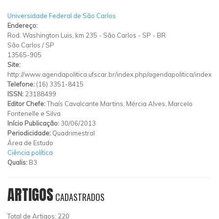
Universidade Federal de São Carlos
Endereço:
Rod. Washington Luis, km 235 - São Carlos - SP - BR
São Carlos
/
SP
13565-905
Site:
http://www.agendapolitica.ufscar.br/index.php/agendapolitica/index
Telefone:
(16) 3351-8415
ISSN:
23188499
Editor Chefe:
Thaís Cavalcante Martins, Mércia Alves, Marcelo
Fontenelle e Silva
Início Publicação:
30/06/2013
Periodicidade:
Quadrimestral
Área de Estudo
Ciência política
Qualis:
B3
ARTIGOS
CADASTRADOS
Total de Artigos: 220