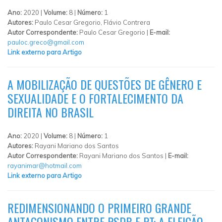
Ano:
2020 |
Volume:
8 |
Número:
1
Autores:
Paulo Cesar Gregorio, Flávio Contrera
Autor Correspondente:
Paulo Cesar Gregorio |
E-mail:
pauloc.greco@gmail.com
Link externo para Artigo
A MOBILIZAÇÃO DE QUESTÕES DE GÊNERO E
SEXUALIDADE E O FORTALECIMENTO DA
DIREITA NO BRASIL
Ano:
2020 |
Volume:
8 |
Número:
1
Autores:
Rayani Mariano dos Santos
Autor Correspondente:
Rayani Mariano dos Santos |
E-mail:
rayanimar@hotmail.com
Link externo para Artigo
REDIMENSIONANDO O PRIMEIRO GRANDE
ANTAGONISMO ENTRE PSDB E PT: A ELEIÇÃO