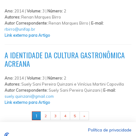
Ano:
2014 |
Volume:
3 |
Número:
2
Autores:
Renan Marques Birro
Autor Correspondente:
Renan Marques Birro |
E-mail:
rbirro@unifap.br
Link externo para Artigo
A IDENTIDADE DA CULTURA GASTRONÔMICA
ACREANA
Ano:
2014 |
Volume:
3 |
Número:
2
Autores:
Suely Sani Pereira Quinzani e Vinícius Martini Capovilla
Autor Correspondente:
Suely Sani Pereira Quinzani |
E-mail:
suely.quinzani@gmail.com
Link externo para Artigo
PÁGINAS
1
2
3
4
5
»
Política de privacidade