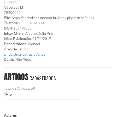
Dumont
Cáceres
/
MT
78200000
Site:
https://periodicos.unemat.br/index.php/tracos/index
Telefone:
(66) 9813-8714
ISSN:
2594-9063
Editor Chefe:
Albano Dalla Pria
Início Publicação:
01/01/2017
Periodicidade:
Bianual
Área de Estudo
Linguística, Letras e Artes
Qualis:
Não Possui
ARTIGOS
CADASTRADOS
Total de Artigos: 50
Título
Autores