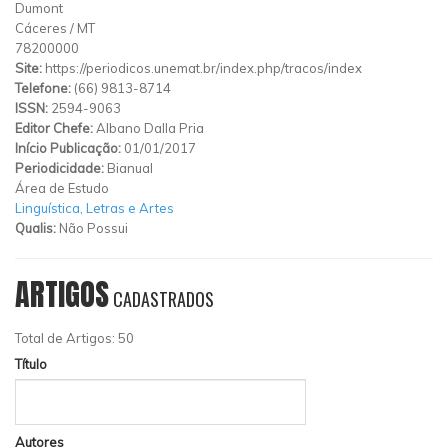
Dumont
Cáceres
/
MT
78200000
Site:
https://periodicos.unemat.br/index.php/tracos/index
Telefone:
(66) 9813-8714
ISSN:
2594-9063
Editor Chefe:
Albano Dalla Pria
Início Publicação:
01/01/2017
Periodicidade:
Bianual
Área de Estudo
Linguística, Letras e Artes
Qualis:
Não Possui
ARTIGOS
CADASTRADOS
Total de Artigos: 50
Título
Autores