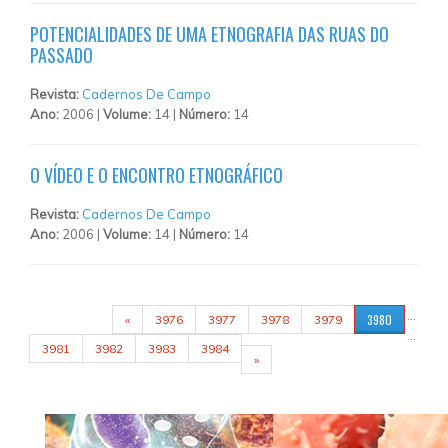
POTENCIALIDADES DE UMA ETNOGRAFIA DAS RUAS DO
PASSADO
Revista:
Cadernos De Campo
Ano:
2006 |
Volume:
14 |
Número:
14
O VÍDEO E O ENCONTRO ETNOGRÁFICO
Revista:
Cadernos De Campo
Ano:
2006 |
Volume:
14 |
Número:
14
PÁGINAS
…
3980
«
3976
3977
3978
3979
…
3981
3982
3983
3984
»